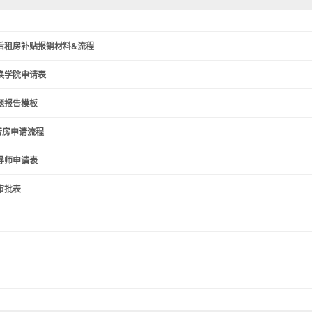
后租房补贴报销材料&流程
换学院申请表
题报告模板
转房申请流程
导师申请表
审批表