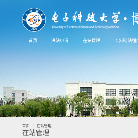
首页
进站申请
在站管理
出(退)站程
首页
/
在站管理
在站管理