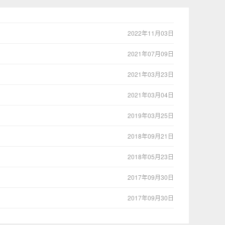
2022年11月03日
2021年07月09日
2021年03月23日
2021年03月04日
2019年03月25日
2018年09月21日
2018年05月23日
2017年09月30日
2017年09月30日