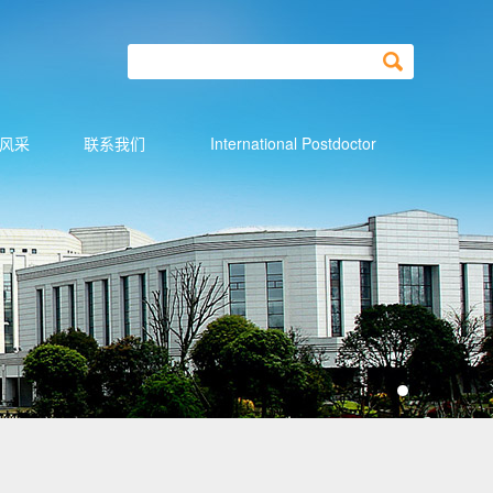
风采
联系我们
International Postdoctor